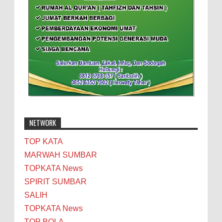
NETWORK
TOP KATA
MARWAH SUMBAR
TOPKATA News
SPIRIT SUMBAR
SALIH
TOPKATA News
TOP BOLA