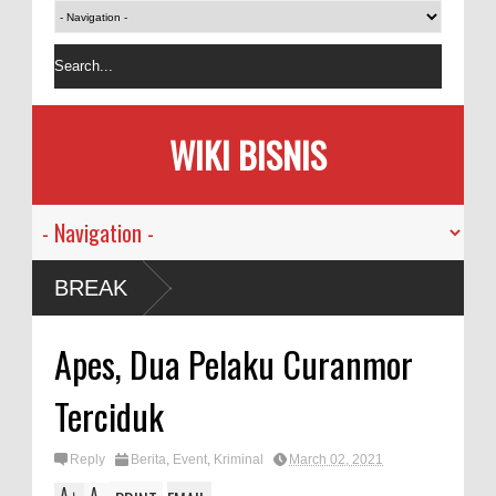
WIKI BISNIS
BREAK
Apes, Dua Pelaku Curanmor
Terciduk
Reply
Berita
,
Event
,
Kriminal
March 02, 2021
A
A