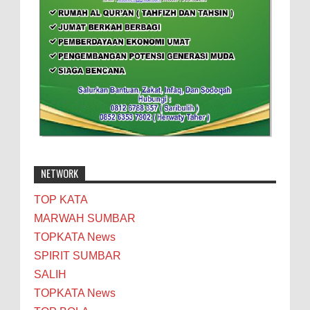
NETWORK
TOP KATA
MARWAH SUMBAR
TOPKATA News
SPIRIT SUMBAR
SALIH
TOPKATA News