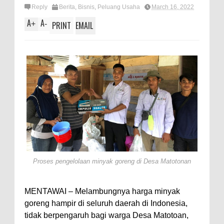
Reply
Berita
,
Bisnis
,
Peluang Usaha
March 16, 2022
A
A
+
-
PRINT
EMAIL
Proses pengelolaan minyak goreng di Desa Matotonan
MENTAWAI – Melambungnya harga minyak
goreng hampir di seluruh daerah di Indonesia,
tidak berpengaruh bagi warga Desa Matotoan,