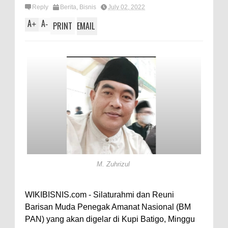
Reply
Berita
,
Bisnis
July 02, 2022
A
A
+
-
PRINT
EMAIL
M. Zuhrizul
WIKIBISNIS.com - Silaturahmi dan Reuni
Barisan Muda Penegak Amanat Nasional (BM
PAN) yang akan digelar di Kupi Batigo, Minggu