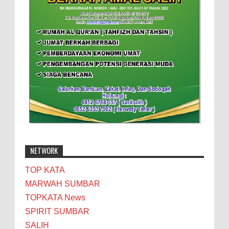
NETWORK
TOP KATA
MARWAH SUMBAR
TOPKATA News
SPIRIT SUMBAR
SALIH