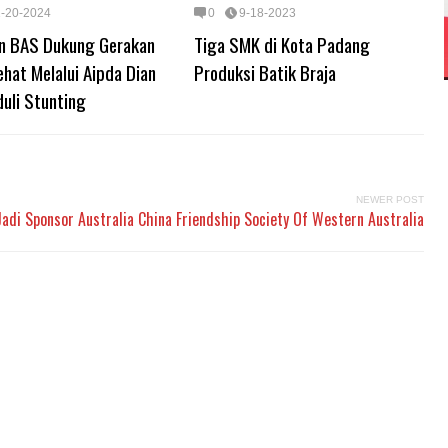
1-20-2024
0
9-18-2023
n BAS Dukung Gerakan
Tiga SMK di Kota Padang
hat Melalui Aipda Dian
Produksi Batik Braja
uli Stunting
NEWER POST
adi Sponsor Australia China Friendship Society Of Western Australia