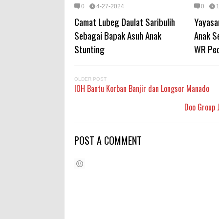
0
4-27-2024
0
Camat Lubeg Daulat Saribulih
Yayasa
Sebagai Bapak Asuh Anak
Anak Se
Stunting
WR Ped
OLDER POST
IOH Bantu Korban Banjir dan Longsor Manado
Doo Group J
POST A COMMENT