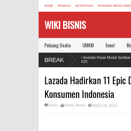
HOME
REDAKSI
KETENTUAN
PEDOMAN MEDIA SIBE
WIKI BISNIS
Peluang Usaha
UMKM
Event
Mo
Pertumbuhan Investor Pasar Modal Sumbar Semakin Kuat
BREAK
Sepanjang 2025
Lazada Hadirkan 11 Epic 
Konsumen Indonesia
Reply
Berita
,
Bisnis
March 08, 2023