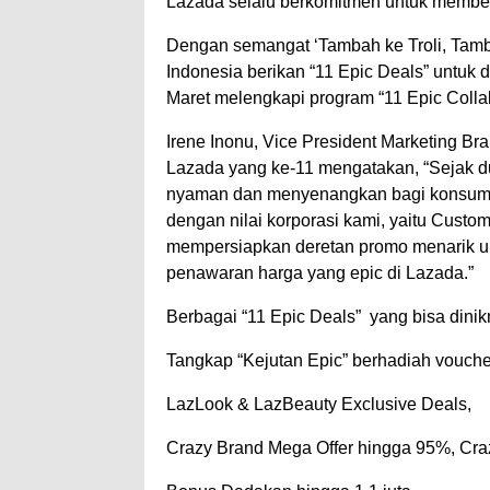
Lazada selalu berkomitmen untuk member
Dengan semangat ‘Tambah ke Troli, Tamb
Indonesia berikan “11 Epic Deals” untuk 
Maret melengkapi program “11 Epic Colla
Irene Inonu, Vice President Marketing B
Lazada yang ke-11 mengatakan, “Sejak 
nyaman dan menyenangkan bagi konsumen.
dengan nilai korporasi kami, yaitu Custome
mempersiapkan deretan promo menarik unt
penawaran harga yang epic di Lazada.”
Berbagai “11 Epic Deals” yang bisa dinikm
Tangkap “Kejutan Epic” berhadiah vouche
LazLook & LazBeauty Exclusive Deals,
Crazy Brand Mega Offer hingga 95%, Craz