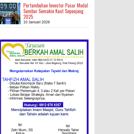
Pertumbuhan Investor Pasar Modal
Sumbar Semakin Kuat Sepanjang
2025
10 Januari 2026
Kebakaran Hebat, Israel Dapat
Cobaan
Ini Resep Bubur Terik, Kuliner
Khas Jawa Tengah
Ketentuan
Redaksi