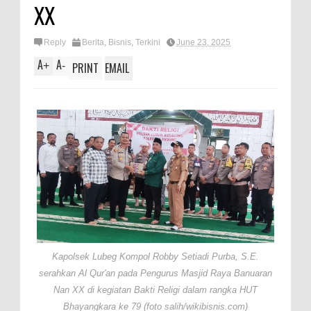
XX
Reply
Berita
,
Bisnis
,
Terkini
June 23, 2025
A
A
+
-
PRINT
EMAIL
Kapolsek Lubeg Kompol Robby Setiadi Purba, S.E.
serahkan Al Qur'an pada Pengurus Masjid Raya Banuaran
Nan XX di kegiatan Bakti Religi dalam rangka HUT
Bhayangkara ke 79 (foto salih/wikibisnis.com)