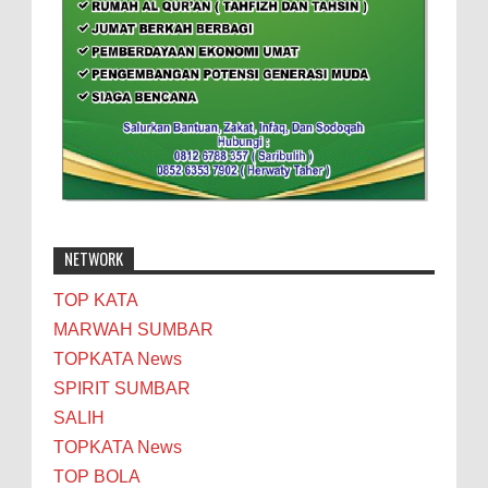
NETWORK
TOP KATA
MARWAH SUMBAR
TOPKATA News
SPIRIT SUMBAR
SALIH
TOPKATA News
TOP BOLA