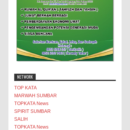
NETWORK
TOP KATA
MARWAH SUMBAR
TOPKATA News
SPIRIT SUMBAR
SALIH
TOPKATA News