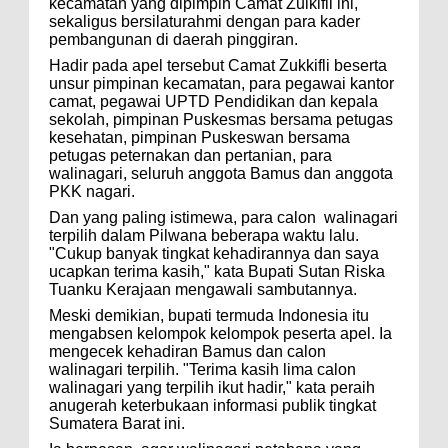
kecamatan yang dipimpin Camat Zulkifli ini,
sekaligus bersilaturahmi dengan para kader
pembangunan di daerah pinggiran.
Hadir pada apel tersebut Camat Zukkifli beserta
unsur pimpinan kecamatan, para pegawai kantor
camat, pegawai UPTD Pendidikan dan kepala
sekolah, pimpinan Puskesmas bersama petugas
kesehatan, pimpinan Puskeswan bersama
petugas peternakan dan pertanian, para
walinagari, seluruh anggota Bamus dan anggota
PKK nagari.
Dan yang paling istimewa, para calon
walinagari
terpilih dalam Pilwana beberapa waktu lalu.
"Cukup banyak tingkat kehadirannya dan saya
ucapkan terima kasih," kata Bupati Sutan Riska
Tuanku Kerajaan mengawali sambutannya.
Meski demikian, bupati termuda Indonesia itu
mengabsen kelompok kelompok peserta apel. Ia
mengecek kehadiran Bamus dan calon
walinagari terpilih. "Terima kasih lima calon
walinagari yang terpilih ikut hadir," kata peraih
anugerah keterbukaan informasi publik tingkat
Sumatera Barat ini.