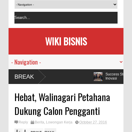
WIKI BISNIS
Success Story BPVP Padang: Berkah Rasa Yaya
BREAK
Inovasi
Kapolda Sumbar Sampaikan Rasa Salut pada 
Hebat, Walinagari Petahana
Amal Salih
Dukung Calon Pengganti
Reply
Berita
,
Lowongan Kerja
October 27, 2016
A
A