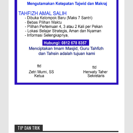
Ini Resep Bubur Terik, Kuliner Khas Jawa
Tengah
Ketentuan
Redaksi
Menang, Semen Padang FC Pemuncak
Klasemen Wilayah Barat
TIP DAN TRIK