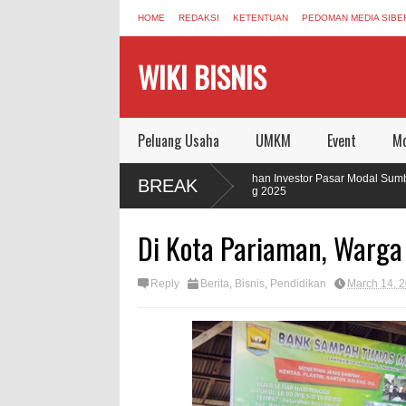
HOME
REDAKSI
KETENTUAN
PEDOMAN MEDIA SIBE
WIKI BISNIS
Peluang Usaha
UMKM
Event
Mo
Pertumbuhan Investor Pasar Modal Sumbar Semakin Kuat
BREAK
Sepanjang 2025
Di Kota Pariaman, Warg
Reply
Berita
,
Bisnis
,
Pendidikan
March 14, 