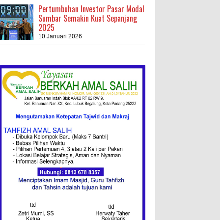
Pertumbuhan Investor Pasar Modal
Sumbar Semakin Kuat Sepanjang
2025
10 Januari 2026
Kebakaran Hebat, Israel Dapat
Cobaan
Ini Resep Bubur Terik, Kuliner
Khas Jawa Tengah
Ketentuan
Redaksi