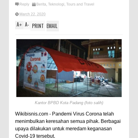
Reply
Berita
,
Teknologi
,
Tours and Travel
March 22, 2020
A
A
+
-
PRINT
EMAIL
Kantor BPBD Kota Padang (foto salih)
Wikibisnis.com - Pandemi Virus Corona telah
menimbulkan keresahan semua pihak. Berbagai
upaya dilakukan untuk meredam keganasan
Covid-19 tersebut.