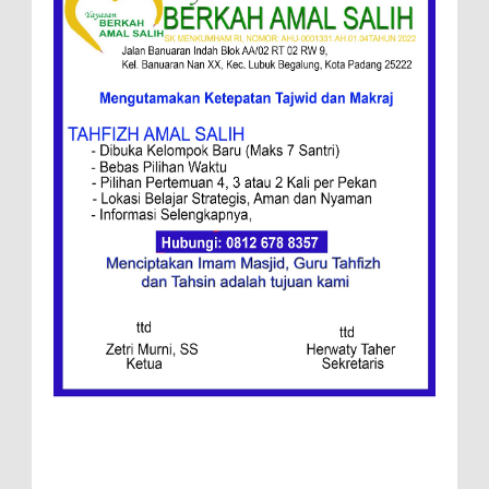
Ini Resep Bubur Terik, Kuliner Khas Jawa
Tengah
Ketentuan
Redaksi
Menang, Semen Padang FC Pemuncak
Klasemen Wilayah Barat