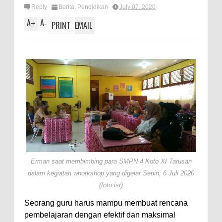
Reply
Berita
,
Pendidikan
July 07, 2020
A
A
+
-
PRINT
EMAIL
Erman saat membimbing para SMPN 4 Koto XI Tarusan
dalam kegiatan whorkshop yang digelar Senin, 6 Juli 2020
(foto ist)
Seorang guru harus mampu membuat rencana
pembelajaran dengan efektif dan maksimal