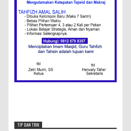
Ini Resep Bubur Terik, Kuliner Khas Jawa
Tengah
Ketentuan
Redaksi
Menang, Semen Padang FC Pemuncak
Klasemen Wilayah Barat
TIP DAN TRIK