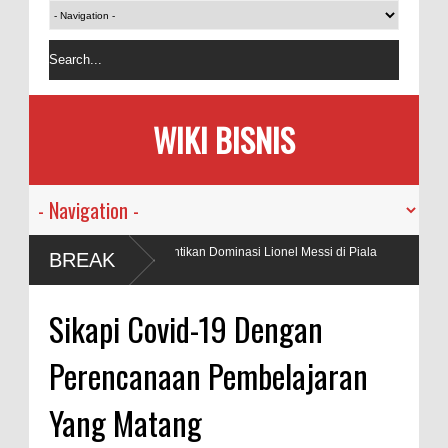
WIKI BISNIS
kan Dominasi Lionel Messi di Piala
Senyum Anak Yatim dan Seman
BREAK
Amal Salih
ar Semakin Kuat
Sikapi Covid-19 Dengan
Perencanaan Pembelajaran
Yang Matang