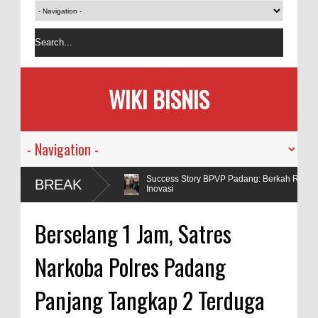
WIKI BISNIS
Success Story BPVP Padang: Berkah Rasa Yayasan Berkah Amal Salih Bangki
BREAK
Inovasi
Kapolda Sumbar Sampaikan Rasa Salut pada Aipda Dian WR di Yayasan Be
Berselang 1 Jam, Satres
Amal Salih
Narkoba Polres Padang
Panjang Tangkap 2 Terduga