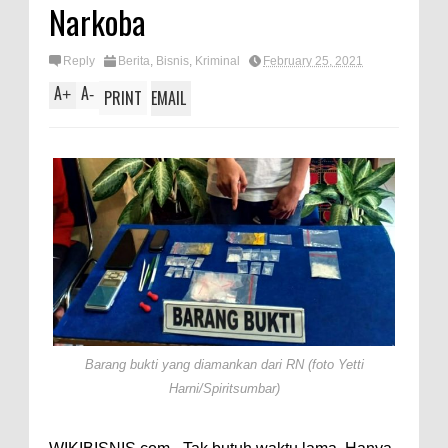
Narkoba
Reply
Berita
,
Bisnis
,
Kriminal
February 25, 2021
A
A
+
-
PRINT
EMAIL
Barang bukti yang diamankan dari RN (foto Yetti
Harni/Spiritsumbar)