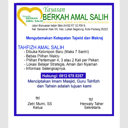
Kebakaran Hebat, Israel Dapat Cobaan
Ini Resep Bubur Terik, Kuliner Khas Jawa
Tengah
Ketentuan
Redaksi
Menang, Semen Padang FC Pemuncak
Klasemen Wilayah Barat