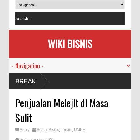
WIKI BISNIS
BREAK
Penjualan Melejit di Masa
Sulit
Reply
Berita
,
Bisnis
,
Terkini
,
UMKM
September 02, 2021