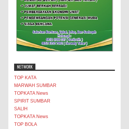
NETWORK
TOP KATA
MARWAH SUMBAR
TOPKATA News
SPIRIT SUMBAR
SALIH
TOPKATA News
TOP BOLA