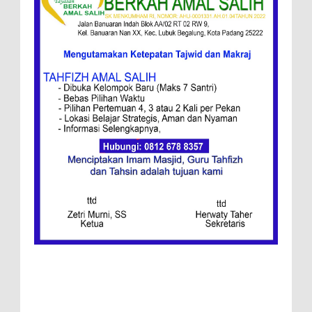
Ini Resep Bubur Terik, Kuliner Khas Jawa
Tengah
Ketentuan
Redaksi
Menang, Semen Padang FC Pemuncak
Klasemen Wilayah Barat