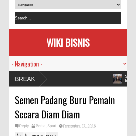
WIKI BISNIS
Success Story BPVP Padang: Berkah R
BREAK
Inovasi
Kapolda Sumbar Sampaikan Rasa Salu
Semen Padang Buru Pemain
Amal Salih
Secara Diam Diam
Reply
Berita
,
Sport
December 27, 2016
A
A